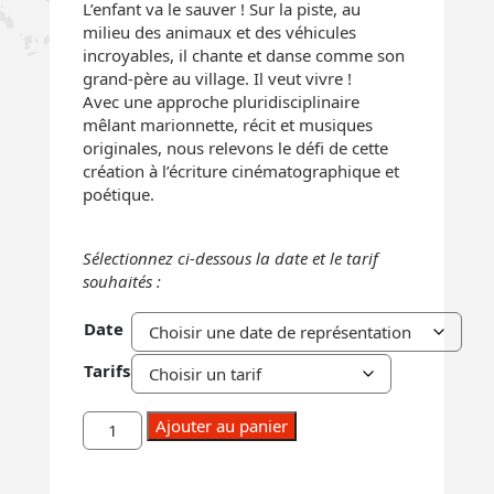
L’enfant va le sauver ! Sur la piste, au
milieu des animaux et des véhicules
incroyables, il chante et danse comme son
grand-père au village. Il veut vivre !
Avec une approche pluridisciplinaire
mêlant marionnette, récit et musiques
originales, nous relevons le défi de cette
création à l’écriture cinématographique et
poétique.
Sélectionnez ci-dessous la date et le tarif
souhaités :
Date
Tarifs
quantité
Ajouter au panier
de
L'enfant
multiple