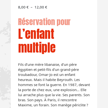
Plage
8,00
€
–
12,00
€
de
prix :
Réservation pour
8,00 €
à
L’enfant
12,00 €
multiple
Fils d’une mère libanaise, d’un père
égyptien et petit-fils d’un grand-père
troubadour, Omar-Jo est un enfant
heureux. Mais il habite Beyrouth. Les
hommes se font la guerre. En 1987, devant
la porte de chez eux, une explosion… Elle
lui arrache plus que la vie. Ses parents. Son
bras. Son pays. À Paris, il rencontre
Maxime, un forain. Son manège périclite ?