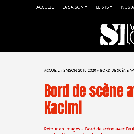
ACCUEIL
LA SAISON
LE STS
NOS A
ACCUEIL
»
SAISON 2019-2020
»
BORD DE SCÈNE A
Bord de scène
Kacimi
Retour en images – Bord de scène avec l’