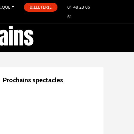
TIQUE
BILLETERIE
01 48 23 06
61
Prochains spectacles