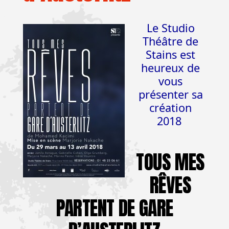
Le Studio
Théâtre de
Stains est
heureux de
vous
présenter sa
création
2018
TOUS MES
RÊVES
PARTENT DE GARE