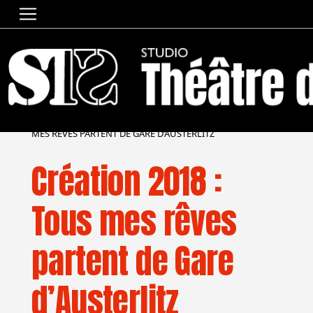
ACCUEIL
»
SAISON [2017/2018]
»
CRÉATION 2018 : TOUS
MES RÊVES PARTENT DE GARE D’AUSTERLITZ
Création 2018 :
Tous mes rêves
partent de Gare
d’Austerlitz