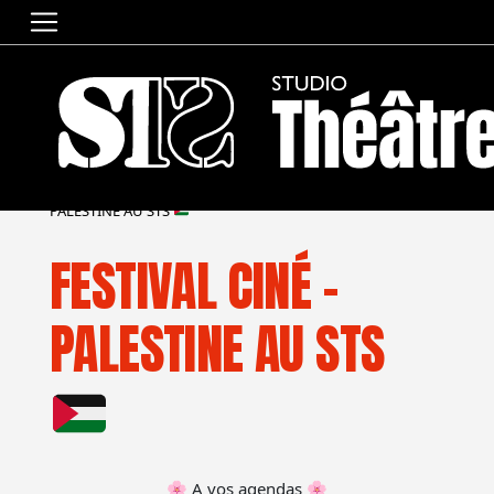
ACCUEIL
»
SAISON
»
SPECTACLES
»
FESTIVAL CINÉ –
PALESTINE AU STS
FESTIVAL CINÉ –
PALESTINE AU STS
🌸 A vos agendas 🌸