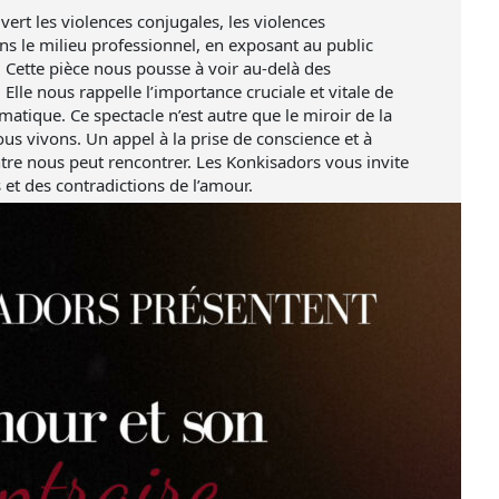
ert les violences conjugales, les violences
s le milieu professionnel, en exposant au public
 Cette pièce nous pousse à voir au-delà des
Elle nous rappelle l’importance cruciale et vitale de
ramatique. Ce spectacle n’est autre que le miroir de la
nous vivons. Un appel à la prise de conscience et à
entre nous peut rencontrer. Les Konkisadors vous invite
 et des contradictions de l’amour.