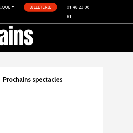
TIQUE
BILLETERIE
01 48 23 06
61
Prochains spectacles