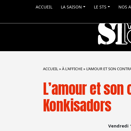
ACCUEIL
LA SAISON
LE STS
NOS A
ACCUEIL
»
À L'AFFICHE
»
L’AMOUR ET SON CONTRA
L’amour et son c
Konkisadors
Vendredi 