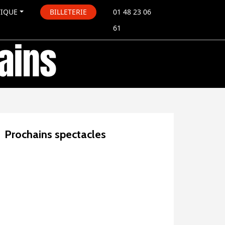
TIQUE
BILLETERIE
01 48 23 06
61
Prochains spectacles