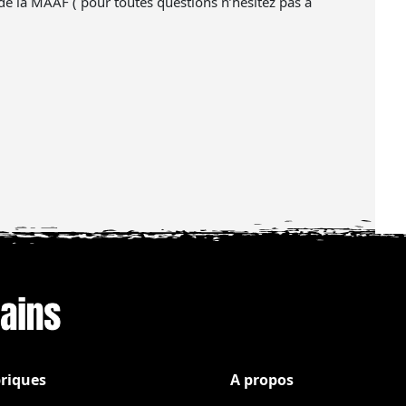
de la MAAF ( pour toutes questions n’hésitez pas à
riques
A propos