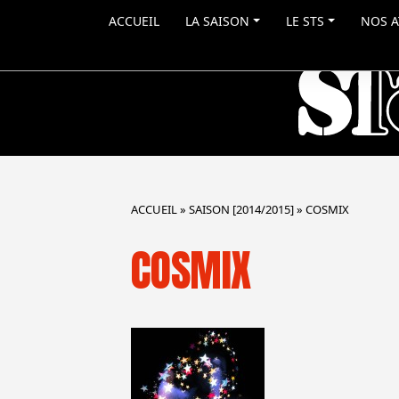
ACCUEIL
LA SAISON
LE STS
NOS A
ACCUEIL
»
SAISON [2014/2015]
»
COSMIX
COSMIX