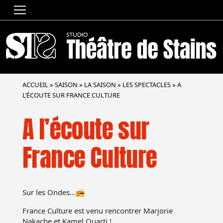
ACCUEIL
»
SAISON
»
LA SAISON
»
LES SPECTACLES
»
A
L’ÉCOUTE SUR FRANCE CULTURE
A l’écoute sur
France Culture
Sur les Ondes…📻
France Culture est venu rencontrer Marjorie
Nakache et Kamel Ouarti !