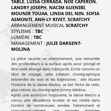
TABLE
,
LUISA CERRADA
,
NOÉ CAPERON
,
LANDRY JOSEPH
,
NACIM GUENIBI
,
MOUNIR TOUAA
,
LINDA DEL NIN
,
SOFIA
ASMONTI
,
ANH-LY RIVET
,
SCRATCHY
ARRANGEMENT MUSICAL
SCRATCHY
STYLISME :
TBC
LUMIÈRE :
TBC
MANAGEMENT :
JULIE DARGENT-
MOLINA
La pièce raconte un cheminement, une remontée
des profondeurs à la surface après avoir plongé et
être resté allongé dans l’obscurité. Écrite comme un
récit de voyage, cette création chorégraphique
entremêle les voix et les trajectoires : elle illustre
l’histoire de la danse électro, se fait l’écho de celle,
plus intime, du chorégraphe Jimmy Médina.
Après une ascension fulgurante, la danse électro a
connu une décadence brutale et est restée dans
l’ombre de nombreuses années. Patiemment et
consciencieusement, une poignée d’artistes